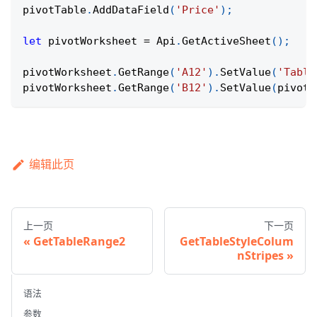
pivotTable
.
AddDataField
(
'Price'
)
;
let
 pivotWorksheet 
=
Api
.
GetActiveSheet
(
)
;
pivotWorksheet
.
GetRange
(
'A12'
)
.
SetValue
(
'Table
pivotWorksheet
.
GetRange
(
'B12'
)
.
SetValue
(
pivotT
编辑此页
上一页
下一页
GetTableRange2
GetTableStyleColum
nStripes
语法
参数