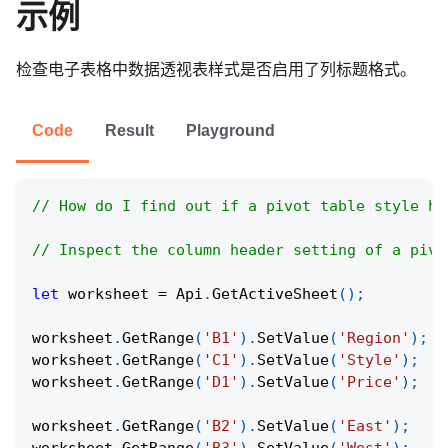
示例
检查电子表格中数据透视表样式是否启用了列标题格式。
Code
Result
Playground
// How do I find out if a pivot table style hi
// Inspect the column header setting of a pivo
let
 worksheet 
=
Api
.
GetActiveSheet
(
)
;
worksheet
.
GetRange
(
'B1'
)
.
SetValue
(
'Region'
)
;
worksheet
.
GetRange
(
'C1'
)
.
SetValue
(
'Style'
)
;
worksheet
.
GetRange
(
'D1'
)
.
SetValue
(
'Price'
)
;
worksheet
.
GetRange
(
'B2'
)
.
SetValue
(
'East'
)
;