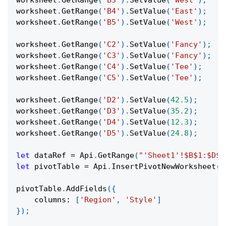
worksheet
.
GetRange
(
'B3'
)
.
SetValue
(
'West'
)
;
worksheet
.
GetRange
(
'B4'
)
.
SetValue
(
'East'
)
;
worksheet
.
GetRange
(
'B5'
)
.
SetValue
(
'West'
)
;
worksheet
.
GetRange
(
'C2'
)
.
SetValue
(
'Fancy'
)
;
worksheet
.
GetRange
(
'C3'
)
.
SetValue
(
'Fancy'
)
;
worksheet
.
GetRange
(
'C4'
)
.
SetValue
(
'Tee'
)
;
worksheet
.
GetRange
(
'C5'
)
.
SetValue
(
'Tee'
)
;
worksheet
.
GetRange
(
'D2'
)
.
SetValue
(
42.5
)
;
worksheet
.
GetRange
(
'D3'
)
.
SetValue
(
35.2
)
;
worksheet
.
GetRange
(
'D4'
)
.
SetValue
(
12.3
)
;
worksheet
.
GetRange
(
'D5'
)
.
SetValue
(
24.8
)
;
let
 dataRef 
=
Api
.
GetRange
(
"'Sheet1'!$B$1:$D$5
let
 pivotTable 
=
Api
.
InsertPivotNewWorksheet
(
d
pivotTable
.
AddFields
(
{
columns
:
[
'Region'
,
'Style'
]
}
)
;