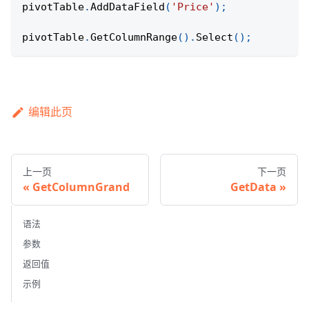
pivotTable
.
AddDataField
(
'Price'
)
;
pivotTable
.
GetColumnRange
(
)
.
Select
(
)
;
编辑此页
上一页
下一页
GetColumnGrand
GetData
语法
参数
返回值
示例