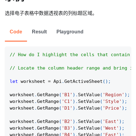
选择电子表格中数据透视表的列标题区域。
Code
Result
Playground
// How do I highlight the cells that contain c
// Locate the column header range and bring it
let
 worksheet 
=
Api
.
GetActiveSheet
(
)
;
worksheet
.
GetRange
(
'B1'
)
.
SetValue
(
'Region'
)
;
worksheet
.
GetRange
(
'C1'
)
.
SetValue
(
'Style'
)
;
worksheet
.
GetRange
(
'D1'
)
.
SetValue
(
'Price'
)
;
worksheet
.
GetRange
(
'B2'
)
.
SetValue
(
'East'
)
;
worksheet
.
GetRange
(
'B3'
)
.
SetValue
(
'West'
)
;
worksheet
.
GetRange
(
'B4'
)
.
SetValue
(
'East'
)
;