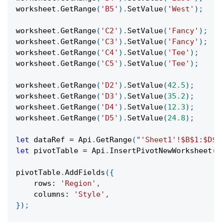
worksheet
.
GetRange
(
'B5'
)
.
SetValue
(
'West'
)
;
worksheet
.
GetRange
(
'C2'
)
.
SetValue
(
'Fancy'
)
;
worksheet
.
GetRange
(
'C3'
)
.
SetValue
(
'Fancy'
)
;
worksheet
.
GetRange
(
'C4'
)
.
SetValue
(
'Tee'
)
;
worksheet
.
GetRange
(
'C5'
)
.
SetValue
(
'Tee'
)
;
worksheet
.
GetRange
(
'D2'
)
.
SetValue
(
42.5
)
;
worksheet
.
GetRange
(
'D3'
)
.
SetValue
(
35.2
)
;
worksheet
.
GetRange
(
'D4'
)
.
SetValue
(
12.3
)
;
worksheet
.
GetRange
(
'D5'
)
.
SetValue
(
24.8
)
;
let
 dataRef 
=
Api
.
GetRange
(
"'Sheet1'!$B$1:$D$5
let
 pivotTable 
=
Api
.
InsertPivotNewWorksheet
(
d
pivotTable
.
AddFields
(
{
rows
:
'Region'
,
columns
:
'Style'
,
}
)
;