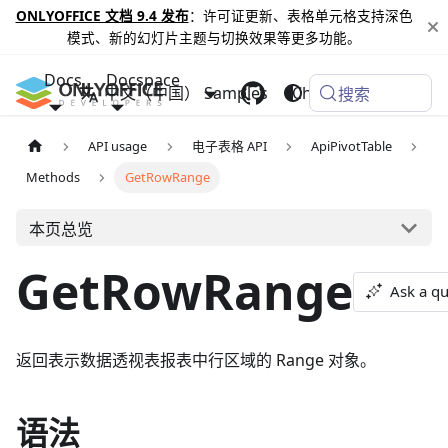
ONLYOFFICE 文档 9.4 发布
：许可证更新、表格单元格支持深色
模式、新的幻灯片主题与切换效果等更多功能。
Docs
Docspace
中文（中国）
Samples
Changelog
搜索
API usage
电子表格 API
ApiPivotTable
Methods
GetRowRange
本页总览
GetRowRange
Ask a qu
返回表示数据透视表报表中行区域的 Range 对象。
语法