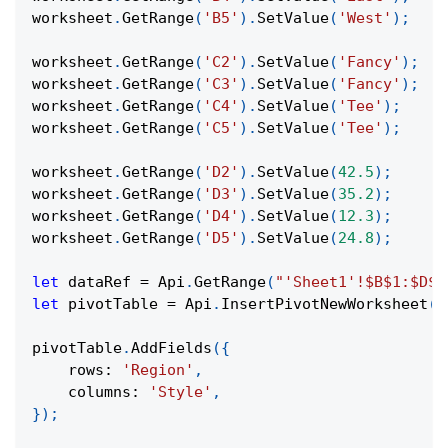
worksheet
.
GetRange
(
'B5'
)
.
SetValue
(
'West'
)
;
worksheet
.
GetRange
(
'C2'
)
.
SetValue
(
'Fancy'
)
;
worksheet
.
GetRange
(
'C3'
)
.
SetValue
(
'Fancy'
)
;
worksheet
.
GetRange
(
'C4'
)
.
SetValue
(
'Tee'
)
;
worksheet
.
GetRange
(
'C5'
)
.
SetValue
(
'Tee'
)
;
worksheet
.
GetRange
(
'D2'
)
.
SetValue
(
42.5
)
;
worksheet
.
GetRange
(
'D3'
)
.
SetValue
(
35.2
)
;
worksheet
.
GetRange
(
'D4'
)
.
SetValue
(
12.3
)
;
worksheet
.
GetRange
(
'D5'
)
.
SetValue
(
24.8
)
;
let
 dataRef 
=
Api
.
GetRange
(
"'Sheet1'!$B$1:$D$5
let
 pivotTable 
=
Api
.
InsertPivotNewWorksheet
(
d
pivotTable
.
AddFields
(
{
rows
:
'Region'
,
columns
:
'Style'
,
}
)
;