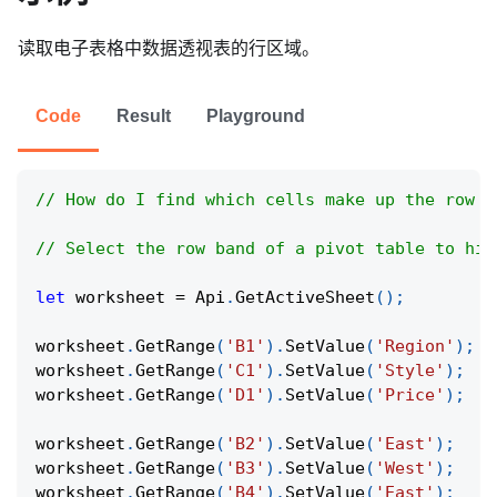
读取电子表格中数据透视表的行区域。
Code
Result
Playground
// How do I find which cells make up the row s
// Select the row band of a pivot table to hig
let
 worksheet 
=
Api
.
GetActiveSheet
(
)
;
worksheet
.
GetRange
(
'B1'
)
.
SetValue
(
'Region'
)
;
worksheet
.
GetRange
(
'C1'
)
.
SetValue
(
'Style'
)
;
worksheet
.
GetRange
(
'D1'
)
.
SetValue
(
'Price'
)
;
worksheet
.
GetRange
(
'B2'
)
.
SetValue
(
'East'
)
;
worksheet
.
GetRange
(
'B3'
)
.
SetValue
(
'West'
)
;
worksheet
.
GetRange
(
'B4'
)
.
SetValue
(
'East'
)
;