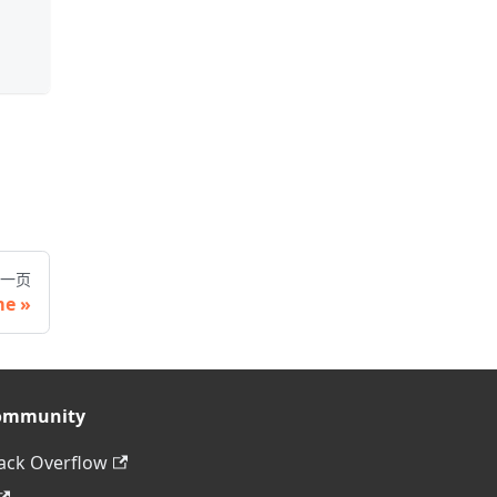
一页
me
ommunity
ack Overflow