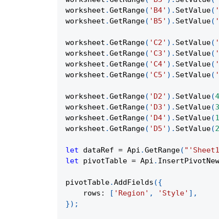
worksheet
.
GetRange
(
'B4'
)
.
SetValue
(
worksheet
.
GetRange
(
'B5'
)
.
SetValue
(
worksheet
.
GetRange
(
'C2'
)
.
SetValue
(
worksheet
.
GetRange
(
'C3'
)
.
SetValue
(
worksheet
.
GetRange
(
'C4'
)
.
SetValue
(
worksheet
.
GetRange
(
'C5'
)
.
SetValue
(
worksheet
.
GetRange
(
'D2'
)
.
SetValue
(
worksheet
.
GetRange
(
'D3'
)
.
SetValue
(
worksheet
.
GetRange
(
'D4'
)
.
SetValue
(
worksheet
.
GetRange
(
'D5'
)
.
SetValue
(
let
 dataRef 
=
Api
.
GetRange
(
"'Sheet
let
 pivotTable 
=
Api
.
InsertPivotNe
pivotTable
.
AddFields
(
{
rows
:
[
'Region'
,
'Style'
]
,
}
)
;