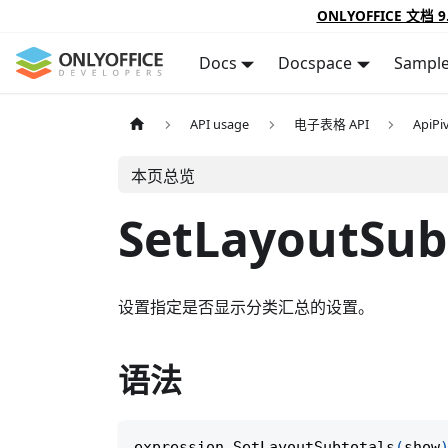
ONLYOFFICE 文档 9
Docs
Docspace
Sampl
API usage
电子表格 API
ApiPi
本页总览
SetLayoutSub
设置指定是否显示分类汇总的设置。
语法
expression
.
SetLayoutSubtotals
(
show