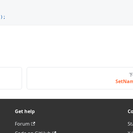
e
)
;
下
SetNa
Get help
C
Forum
St