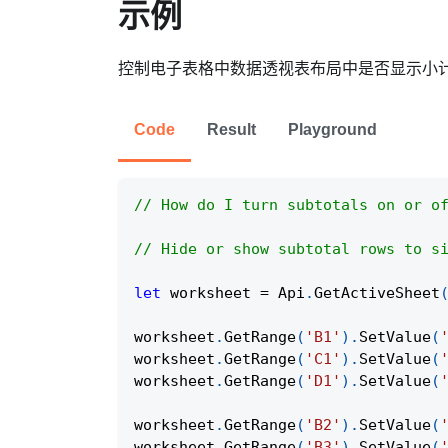
示例
控制电子表格中数据透视表布局中是否显示小
Code
Result
Playground
// How do I turn subtotals on or o
// Hide or show subtotal rows to s
let
 worksheet 
=
Api
.
GetActiveSheet
worksheet
.
GetRange
(
'B1'
)
.
SetValue
(
worksheet
.
GetRange
(
'C1'
)
.
SetValue
(
worksheet
.
GetRange
(
'D1'
)
.
SetValue
(
worksheet
.
GetRange
(
'B2'
)
.
SetValue
(
worksheet
.
GetRange
(
'B3'
)
.
SetValue
(