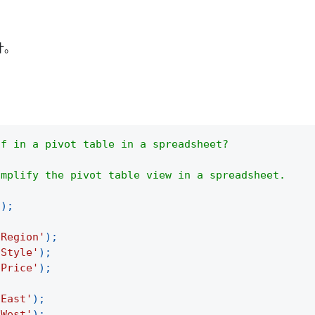
计。
ff in a pivot table in a spreadsheet?
implify the pivot table view in a spreadsheet.
(
)
;
'Region'
)
;
'Style'
)
;
'Price'
)
;
'East'
)
;
'West'
)
;