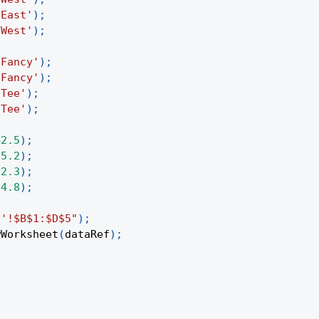
'East'
)
;
'West'
)
;
'Fancy'
)
;
'Fancy'
)
;
'Tee'
)
;
'Tee'
)
;
42.5
)
;
35.2
)
;
12.3
)
;
24.8
)
;
1'!$B$1:$D$5"
)
;
wWorksheet
(
dataRef
)
;