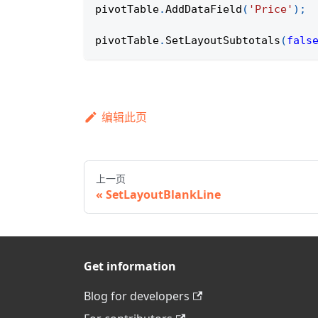
pivotTable
.
AddDataField
(
'Price'
)
;
pivotTable
.
SetLayoutSubtotals
(
fals
编辑此页
上一页
SetLayoutBlankLine
Get information
Blog for developers