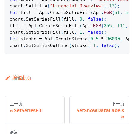
chart
.
SetTitle
(
"Financial Overview"
,
13
)
;
let
 fill 
=
Api
.
CreateSolidFill
(
Api
.
RGB
(
51
,
51
,
chart
.
SetSeriesFill
(
fill
,
0
,
false
)
;
fill 
=
Api
.
CreateSolidFill
(
Api
.
RGB
(
255
,
111
,
6
chart
.
SetSeriesFill
(
fill
,
1
,
false
)
;
let
 stroke 
=
Api
.
CreateStroke
(
0.5
*
36000
,
Api
chart
.
SetSeriesOutLine
(
stroke
,
1
,
false
)
;
编辑此页
上一页
下一页
SetSeriesFill
SetShowDataLabels
语法