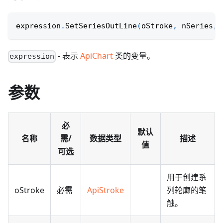
expression
.
SetSeriesOutLine
(
oStroke
,
 nSeries
,
 
- 表示
ApiChart
类的变量。
expression
参数
必
默认
名称
需/
数据类型
描述
值
可选
用于创建系
oStroke
必需
ApiStroke
列轮廓的笔
触。