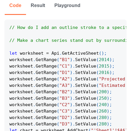
Code
Result
Playground
// How do I add an outline stroke to a specifi
// Make a chart series stand out by surroundin
let
 worksheet 
=
Api
.
GetActiveSheet
(
)
;
worksheet
.
GetRange
(
"B1"
)
.
SetValue
(
2014
)
;
worksheet
.
GetRange
(
"C1"
)
.
SetValue
(
2015
)
;
worksheet
.
GetRange
(
"D1"
)
.
SetValue
(
2016
)
;
worksheet
.
GetRange
(
"A2"
)
.
SetValue
(
"Projected R
worksheet
.
GetRange
(
"A3"
)
.
SetValue
(
"Estimated C
worksheet
.
GetRange
(
"B2"
)
.
SetValue
(
200
)
;
worksheet
.
GetRange
(
"B3"
)
.
SetValue
(
250
)
;
worksheet
.
GetRange
(
"C2"
)
.
SetValue
(
240
)
;
worksheet
.
GetRange
(
"C3"
)
.
SetValue
(
260
)
;
worksheet
.
GetRange
(
"D2"
)
.
SetValue
(
280
)
;
worksheet
.
GetRange
(
"D3"
)
.
SetValue
(
280
)
;
let
 chart 
=
 worksheet
.
AddChart
(
"'Sheet1'!$A$1: