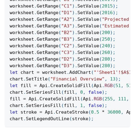
worksheet
.
GetRange
(
"C1"
)
.
SetValue
(
2015
)
;
worksheet
.
GetRange
(
"D1"
)
.
SetValue
(
2016
)
;
worksheet
.
GetRange
(
"A2"
)
.
SetValue
(
"Projected R
worksheet
.
GetRange
(
"A3"
)
.
SetValue
(
"Estimated C
worksheet
.
GetRange
(
"B2"
)
.
SetValue
(
200
)
;
worksheet
.
GetRange
(
"B3"
)
.
SetValue
(
250
)
;
worksheet
.
GetRange
(
"C2"
)
.
SetValue
(
240
)
;
worksheet
.
GetRange
(
"C3"
)
.
SetValue
(
260
)
;
worksheet
.
GetRange
(
"D2"
)
.
SetValue
(
280
)
;
worksheet
.
GetRange
(
"D3"
)
.
SetValue
(
280
)
;
let
 chart 
=
 worksheet
.
AddChart
(
"'Sheet1'!$A$1:
chart
.
SetTitle
(
"Financial Overview"
,
13
)
;
let
 fill 
=
Api
.
CreateSolidFill
(
Api
.
RGB
(
51
,
51
,
chart
.
SetSeriesFill
(
fill
,
0
,
false
)
;
fill 
=
Api
.
CreateSolidFill
(
Api
.
RGB
(
255
,
111
,
6
chart
.
SetSeriesFill
(
fill
,
1
,
false
)
;
let
 stroke 
=
Api
.
CreateStroke
(
0.5
*
36000
,
Api
chart
.
SetLegendOutLine
(
stroke
)
;