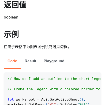
返回值
boolean
示例
在电子表格中为图表图例绘制可见边框。
Code
Result
Playground
// How do I add an outline to the chart legend
// Frame the legend with a colored border to s
let
 worksheet 
=
Api
.
GetActiveSheet
(
)
;
worksheet
.
GetRange
(
"B1"
)
.
SetValue
(
2014
)
;