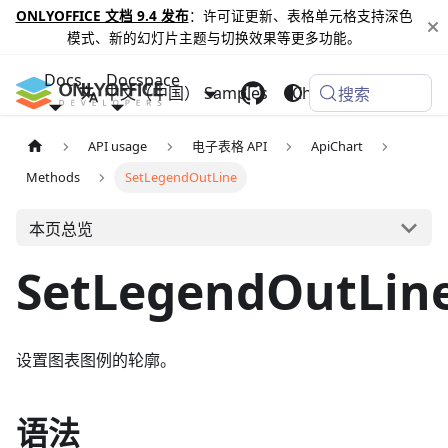
ONLYOFFICE 文档 9.4 发布
：许可证更新、表格单元格支持深色
模式、新的幻灯片主题与切换效果等更多功能。
Docs
Docspace
中文（中国）
Samples
Changelog
搜索
API usage
电子表格 API
ApiChart
Methods
SetLegendOutLine
本页总览
SetLegendOutLin
设置图表图例的轮廓。
语法