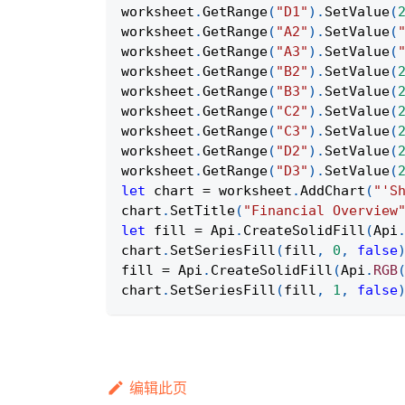
worksheet
.
GetRange
(
"D1"
)
.
SetValue
(
worksheet
.
GetRange
(
"A2"
)
.
SetValue
(
worksheet
.
GetRange
(
"A3"
)
.
SetValue
(
worksheet
.
GetRange
(
"B2"
)
.
SetValue
(
worksheet
.
GetRange
(
"B3"
)
.
SetValue
(
worksheet
.
GetRange
(
"C2"
)
.
SetValue
(
worksheet
.
GetRange
(
"C3"
)
.
SetValue
(
worksheet
.
GetRange
(
"D2"
)
.
SetValue
(
worksheet
.
GetRange
(
"D3"
)
.
SetValue
(
let
 chart 
=
 worksheet
.
AddChart
(
"'S
chart
.
SetTitle
(
"Financial Overview
let
 fill 
=
Api
.
CreateSolidFill
(
Api
chart
.
SetSeriesFill
(
fill
,
0
,
false
fill 
=
Api
.
CreateSolidFill
(
Api
.
RGB
chart
.
SetSeriesFill
(
fill
,
1
,
false
编辑此页