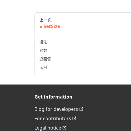
上一页
SetSize
语法
参数
返回值
示例
Get information
Blog for developers
For contributors
Legal notice