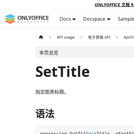
ONLYOFFICE 文档 9
Docs
Docspace
Sampl
API usage
电子表格 API
ApiCh
本页总览
SetTitle
指定图表标题。
语法
expression
.
SetTitle
(
sTitle
,
 nFontS