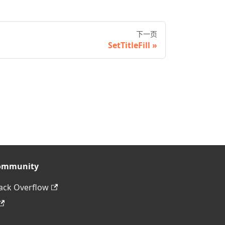
下一页
SetTitleFill
ommunity
ack Overflow