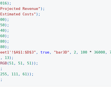
2016
)
;
"Projected Revenue"
)
;
"Estimated Costs"
)
;
200
)
;
250
)
;
240
)
;
260
)
;
280
)
;
280
)
;
heet1'!$A$1:$D$3"
,
true
,
"bar3D"
,
2
,
100
*
36000
,
"
,
13
)
;
.
RGB
(
51
,
51
,
51
)
)
;
)
;
(
255
,
111
,
61
)
)
;
)
;