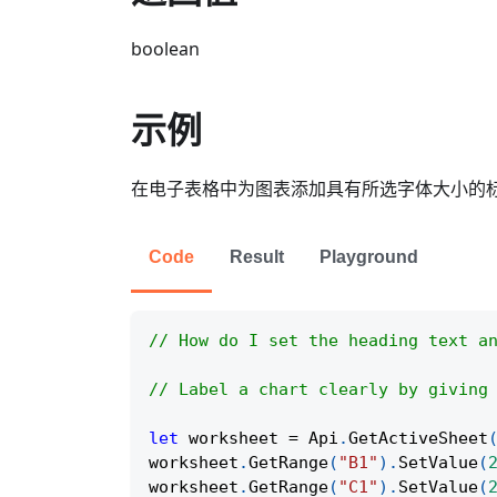
boolean
示例
在电子表格中为图表添加具有所选字体大小的
Code
Result
Playground
// How do I set the heading text a
// Label a chart clearly by giving
let
 worksheet 
=
Api
.
GetActiveSheet
worksheet
.
GetRange
(
"B1"
)
.
SetValue
(
worksheet
.
GetRange
(
"C1"
)
.
SetValue
(