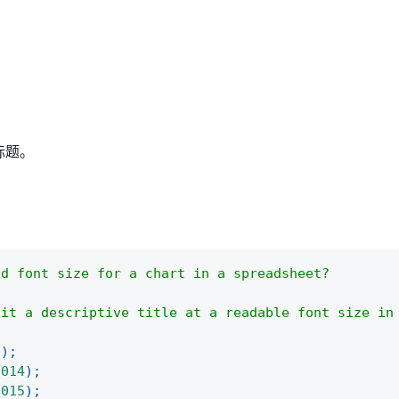
标题。
nd font size for a chart in a spreadsheet?
 it a descriptive title at a readable font size in
(
)
;
2014
)
;
2015
)
;