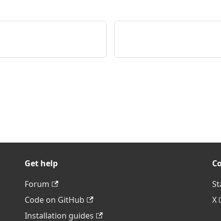
Get help
C
Forum
St
Code on GitHub
X
Installation guides