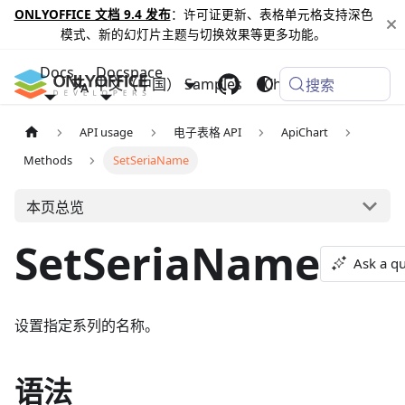
ONLYOFFICE 文档 9.4 发布
：许可证更新、表格单元格支持深色
模式、新的幻灯片主题与切换效果等更多功能。
Docs
Docspace
中文（中国）
Samples
Changelog
搜索
API usage
电子表格 API
ApiChart
Methods
SetSeriaName
本页总览
SetSeriaName
Ask a q
设置指定系列的名称。
语法