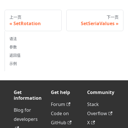
上一页
下一页
SetRotation
SetSeriaValues
语法
参数
返回值
示例
Get
Get help
Community
information
Forum
Stack
Blog for
Code on
Overflow
developers
GitHub
X