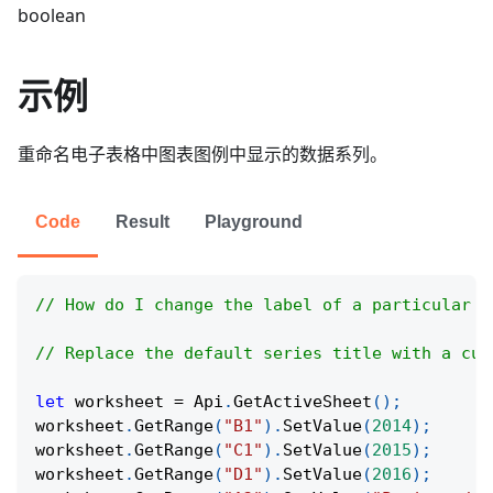
boolean
示例
重命名电子表格中图表图例中显示的数据系列。
Code
Result
Playground
// How do I change the label of a particular c
// Replace the default series title with a cus
let
 worksheet 
=
Api
.
GetActiveSheet
(
)
;
worksheet
.
GetRange
(
"B1"
)
.
SetValue
(
2014
)
;
worksheet
.
GetRange
(
"C1"
)
.
SetValue
(
2015
)
;
worksheet
.
GetRange
(
"D1"
)
.
SetValue
(
2016
)
;