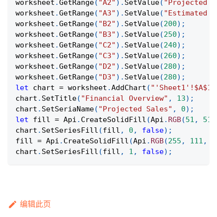
worksheet
.
GetRange
(
"A2"
)
.
SetValue
(
"Projected R
worksheet
.
GetRange
(
"A3"
)
.
SetValue
(
"Estimated C
worksheet
.
GetRange
(
"B2"
)
.
SetValue
(
200
)
;
worksheet
.
GetRange
(
"B3"
)
.
SetValue
(
250
)
;
worksheet
.
GetRange
(
"C2"
)
.
SetValue
(
240
)
;
worksheet
.
GetRange
(
"C3"
)
.
SetValue
(
260
)
;
worksheet
.
GetRange
(
"D2"
)
.
SetValue
(
280
)
;
worksheet
.
GetRange
(
"D3"
)
.
SetValue
(
280
)
;
let
 chart 
=
 worksheet
.
AddChart
(
"'Sheet1'!$A$1:
chart
.
SetTitle
(
"Financial Overview"
,
13
)
;
chart
.
SetSeriaName
(
"Projected Sales"
,
0
)
;
let
 fill 
=
Api
.
CreateSolidFill
(
Api
.
RGB
(
51
,
51
,
chart
.
SetSeriesFill
(
fill
,
0
,
false
)
;
fill 
=
Api
.
CreateSolidFill
(
Api
.
RGB
(
255
,
111
,
6
chart
.
SetSeriesFill
(
fill
,
1
,
false
)
;
编辑此页