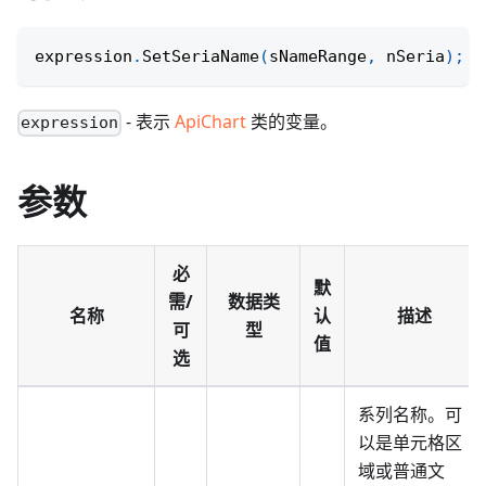
expression
.
SetSeriaName
(
sNameRange
,
 nSeria
)
;
- 表示
ApiChart
类的变量。
expression
参数
必
默
需/
数据类
名称
认
描述
可
型
值
选
系列名称。可
以是单元格区
域或普通文