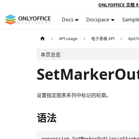
ONLYOFFICE 文档 9
Docs
Docspace
Sampl
API usage
电子表格 API
ApiCh
本页总览
SetMarkerOu
设置指定图表系列中标记的轮廓。
语法
expression
.
SetMarkerOutLine
(
oStrok