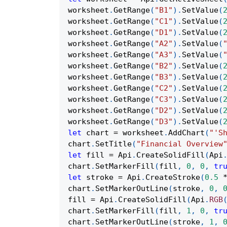
worksheet
.
GetRange
(
"B1"
)
.
SetValue
(
worksheet
.
GetRange
(
"C1"
)
.
SetValue
(
worksheet
.
GetRange
(
"D1"
)
.
SetValue
(
worksheet
.
GetRange
(
"A2"
)
.
SetValue
(
worksheet
.
GetRange
(
"A3"
)
.
SetValue
(
worksheet
.
GetRange
(
"B2"
)
.
SetValue
(
worksheet
.
GetRange
(
"B3"
)
.
SetValue
(
worksheet
.
GetRange
(
"C2"
)
.
SetValue
(
worksheet
.
GetRange
(
"C3"
)
.
SetValue
(
worksheet
.
GetRange
(
"D2"
)
.
SetValue
(
worksheet
.
GetRange
(
"D3"
)
.
SetValue
(
let
 chart 
=
 worksheet
.
AddChart
(
"'S
chart
.
SetTitle
(
"Financial Overview
let
 fill 
=
Api
.
CreateSolidFill
(
Api
chart
.
SetMarkerFill
(
fill
,
0
,
0
,
tr
let
 stroke 
=
Api
.
CreateStroke
(
0.5
chart
.
SetMarkerOutLine
(
stroke
,
0
,
fill 
=
Api
.
CreateSolidFill
(
Api
.
RGB
chart
.
SetMarkerFill
(
fill
,
1
,
0
,
tr
chart
.
SetMarkerOutLine
(
stroke
,
1
,