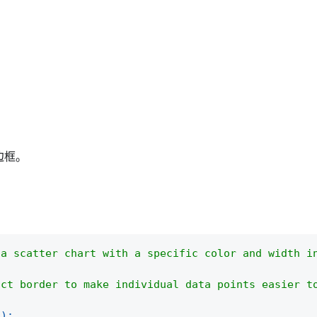
边框。
 a scatter chart with a specific color and width i
nct border to make individual data points easier t
(
)
;