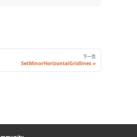
下一页
SetMinorHorizontalGridlines