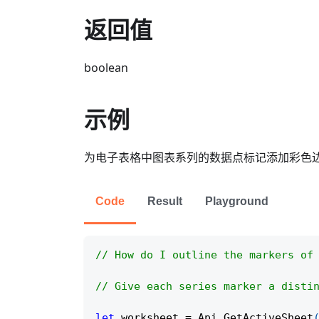
返回值
boolean
示例
为电子表格中图表系列的数据点标记添加彩色
Code
Result
Playground
// How do I outline the markers of
// Give each series marker a disti
let
 worksheet 
=
Api
.
GetActiveSheet