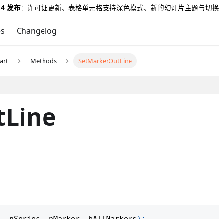
.4 发布
：许可证更新、表格单元格支持深色模式、新的幻灯片主题与切换
es
Changelog
art
Methods
SetMarkerOutLine
tLine
e
,
 nSeries
,
 nMarker
,
 bAllMarkers
)
;