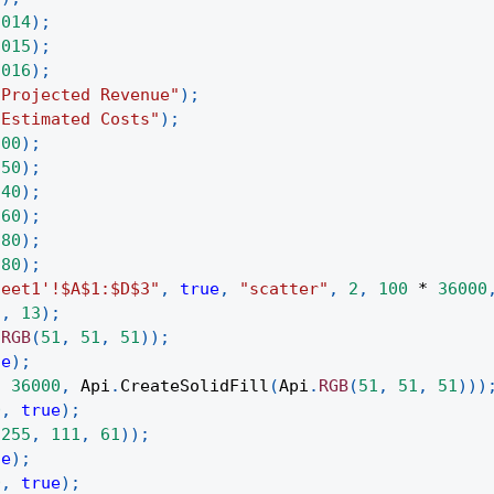
2014
)
;
2015
)
;
2016
)
;
"Projected Revenue"
)
;
"Estimated Costs"
)
;
200
)
;
250
)
;
240
)
;
260
)
;
280
)
;
280
)
;
heet1'!$A$1:$D$3"
,
true
,
"scatter"
,
2
,
100
*
36000
"
,
13
)
;
.
RGB
(
51
,
51
,
51
)
)
;
ue
)
;
*
36000
,
Api
.
CreateSolidFill
(
Api
.
RGB
(
51
,
51
,
51
)
)
)
0
,
true
)
;
(
255
,
111
,
61
)
)
;
ue
)
;
0
,
true
)
;