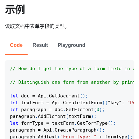
示例
读取文档中表单字段的类型。
Code
Result
Playground
// How do I get the type of a form field in a 
// Distinguish one form from another by printi
let
 doc 
=
Api
.
GetDocument
(
)
;
let
 textForm 
=
Api
.
CreateTextForm
(
{
"key"
:
"Per
let
 paragraph 
=
 doc
.
GetElement
(
0
)
;
paragraph
.
AddElement
(
textForm
)
;
let
 formType 
=
 textForm
.
GetFormType
(
)
;
paragraph 
=
Api
.
CreateParagraph
(
)
;
paragraph
.
AddText
(
"Form type: "
+
 formType
)
;