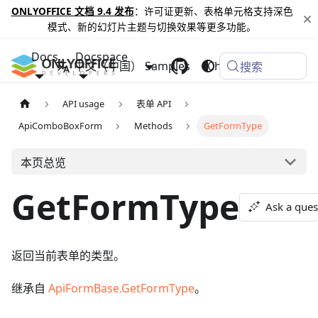
ONLYOFFICE 文档 9.4 发布
：许可证更新、表格单元格支持深色
模式、新的幻灯片主题与切换效果等更多功能。
Docs
Docspace
中文（中国）
Samples
Changelog
搜索
API usage
表单 API
ApiComboBoxForm
Methods
GetFormType
本页总览
GetFormType
Ask a ques
返回当前表单的类型。
继承自
ApiFormBase.GetFormType
。