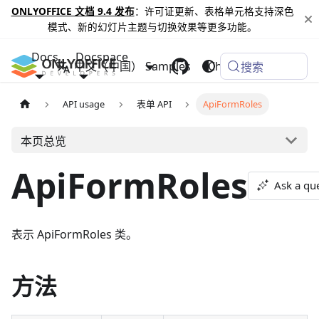
ONLYOFFICE 文档 9.4 发布
：许可证更新、表格单元格支持深色
模式、新的幻灯片主题与切换效果等更多功能。
Docs
Docspace
中文（中国）
Samples
Changelog
搜索
API usage
表单 API
ApiFormRoles
本页总览
ApiFormRoles
Ask a qu
表示 ApiFormRoles 类。
方法