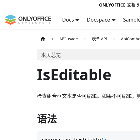
ONLYOFFICE 文档 9
Docs
Docspace
Sampl
API usage
表单 API
ApiComb
本页总览
IsEditable
检查组合框文本是否可编辑。如果不可编辑，
语法
expression
.
IsEditable
(
)
;