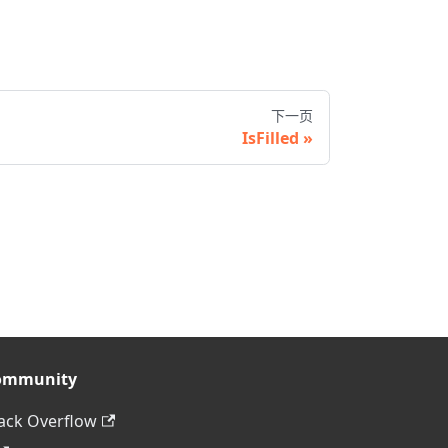
下一页
IsFilled
ommunity
ack Overflow