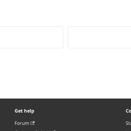
Get help
C
Forum
St