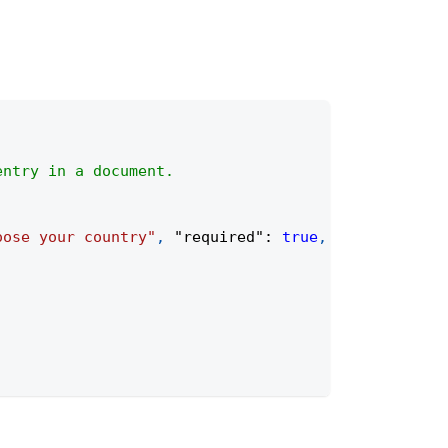
entry in a document.
oose your country"
,
"required"
:
true
,
"placeholder
;