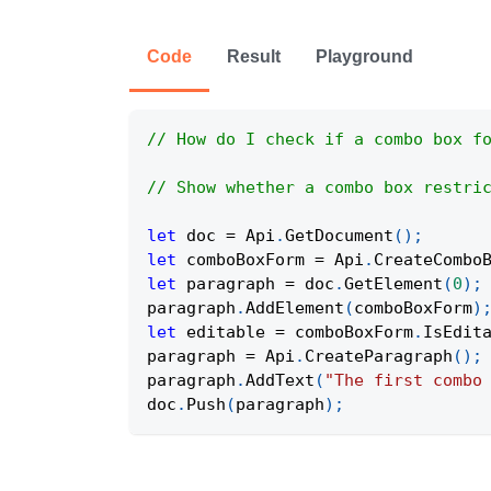
Code
Result
Playground
// How do I check if a combo box f
// Show whether a combo box restri
let
 doc 
=
Api
.
GetDocument
(
)
;
let
 comboBoxForm 
=
Api
.
CreateCombo
let
 paragraph 
=
 doc
.
GetElement
(
0
)
;
paragraph
.
AddElement
(
comboBoxForm
)
let
 editable 
=
 comboBoxForm
.
IsEdit
paragraph 
=
Api
.
CreateParagraph
(
)
;
paragraph
.
AddText
(
"The first combo
doc
.
Push
(
paragraph
)
;