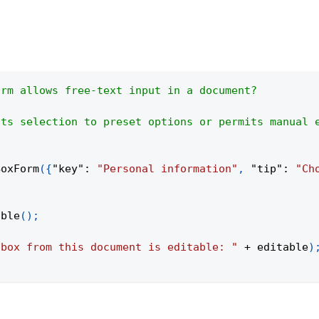
orm allows free-text input in a document?
cts selection to preset options or permits manual 
BoxForm
(
{
"key"
:
"Personal information"
,
"tip"
:
"Ch
;
able
(
)
;
 box from this document is editable: "
+
 editable
)