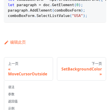
let
 paragraph 
=
 doc
.
GetElement
(
0
)
;
paragraph
.
AddElement
(
comboBoxForm
)
;
comboBoxForm
.
SelectListValue
(
"USA"
)
;
编辑此页
上一页
下一页
SetBackgroundColor
MoveCursorOutside
语法
参数
返回值
示例