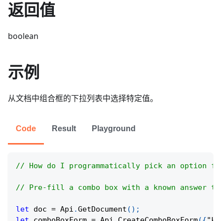
返回值
boolean
示例
从文档中组合框的下拉列表中选择特定值。
Code
Result
Playground
// How do I programmatically pick an option fr
// Pre-fill a combo box with a known answer to
let
 doc 
=
Api
.
GetDocument
(
)
;
let
 comboBoxForm 
=
Api
.
CreateComboBoxForm
(
{
"ke