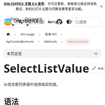
ONLYOFFICE 文档 9.4 发布
：许可证更新、表格单元格支持深色
模式、新的幻灯片主题与切换效果等更多功能。
Docs
Docspace
中文（中国）
Samples
Changelog
搜索
API usage
表单 API
ApiComboBoxForm
Methods
SelectListValue
本页总览
SelectListValue
Ask 
从组合框列表值中选择指定的值。
语法