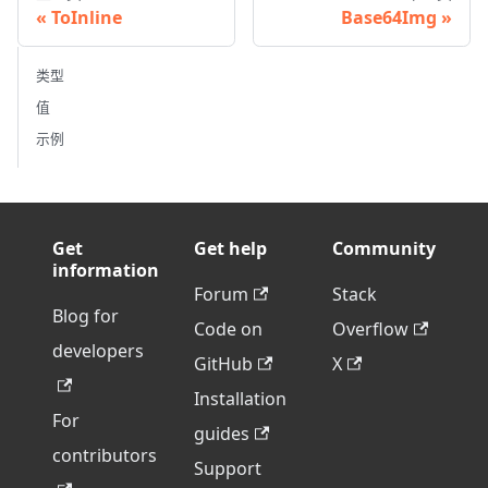
ToInline
Base64Img
类型
值
示例
Get
Get help
Community
information
Forum
Stack
Blog for
Code on
Overflow
developers
GitHub
X
Installation
For
guides
contributors
Support