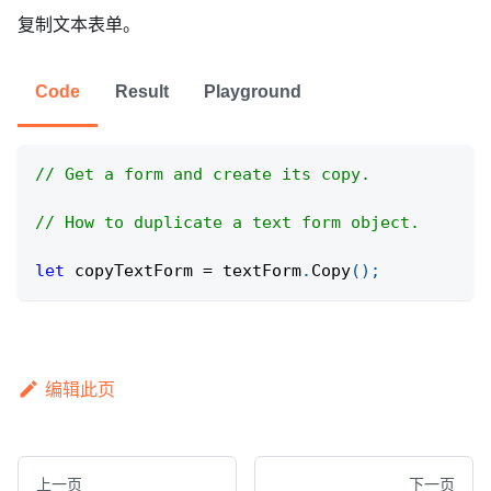
复制文本表单。
Code
Result
Playground
// Get a form and create its copy. 
// How to duplicate a text form object.
let
 copyTextForm 
=
 textForm
.
Copy
(
)
;
编辑此页
上一页
下一页