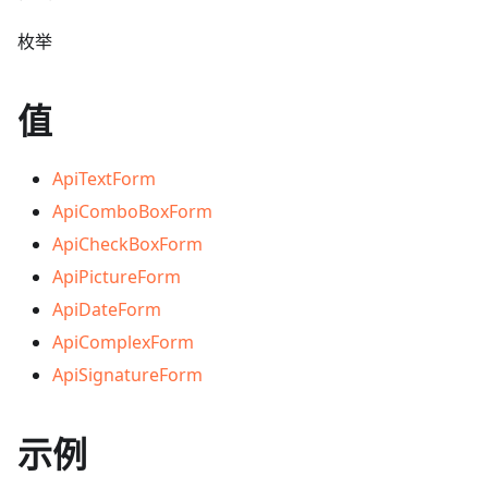
枚举
值
ApiTextForm
ApiComboBoxForm
ApiCheckBoxForm
ApiPictureForm
ApiDateForm
ApiComplexForm
ApiSignatureForm
示例