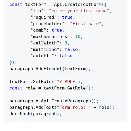
const
 textForm 
=
Api
.
CreateTextForm
(
{
"tip"
:
"Enter your first name"
,
"required"
:
true
,
"placeholder"
:
"First name"
,
"comb"
:
true
,
"maxCharacters"
:
10
,
"cellWidth"
:
3
,
"multiLine"
:
false
,
"autoFit"
:
false
}
)
;
paragraph
.
AddElement
(
textForm
)
;
textForm
.
SetRole
(
"MY_ROLE"
)
;
const
 role 
=
 textForm
.
GetRole
(
)
;
paragraph 
=
Api
.
CreateParagraph
(
)
;
paragraph
.
AddText
(
"Form role: "
+
 role
)
;
doc
.
Push
(
paragraph
)
;