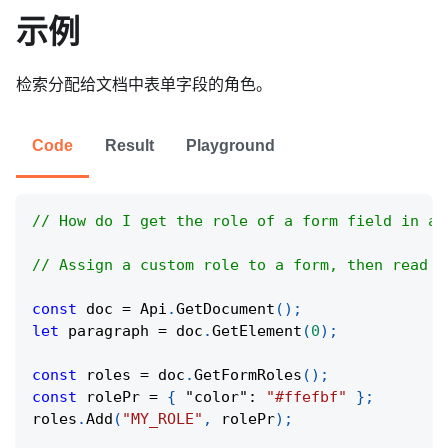
示例
检索分配给文档中表单字段的角色。
Code
Result
Playground
// How do I get the role of a form field in a 
// Assign a custom role to a form, then read i
const
 doc 
=
Api
.
GetDocument
(
)
;
let
 paragraph 
=
 doc
.
GetElement
(
0
)
;
const
 roles 
=
 doc
.
GetFormRoles
(
)
;
const
 rolePr 
=
{
"color"
:
"#ffefbf"
}
;
roles
.
Add
(
"MY_ROLE"
,
 rolePr
)
;