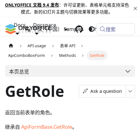
ONLYOFFICE 文档 9.4 发布
：许可证更新、表格单元格支持深色
模式、新的幻灯片主题与切换效果等更多功能。
Docs
Docspace
中文（中国）
Samples
Changelog
搜索
API usage
表单 API
ApiComboBoxForm
Methods
GetRole
本页总览
GetRole
Ask a question
返回当前表单的角色。
继承自
ApiFormBase.GetRole
。