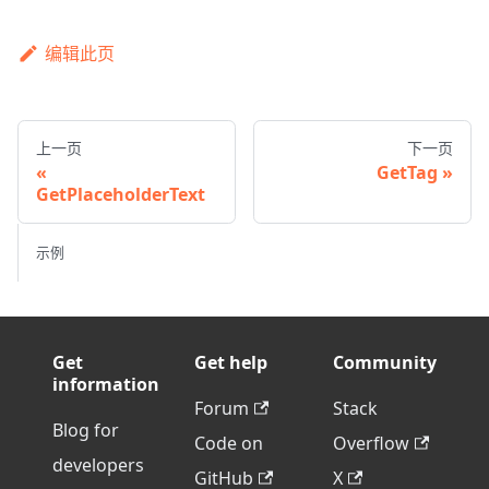
编辑此页
上一页
下一页
GetTag
GetPlaceholderText
示例
Get
Get help
Community
information
Forum
Stack
Blog for
Code on
Overflow
developers
GitHub
X