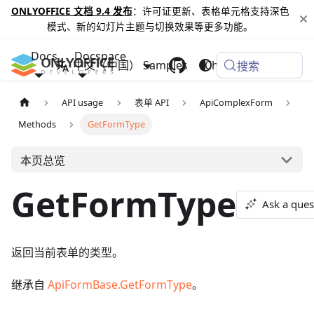
ONLYOFFICE 文档 9.4 发布
：许可证更新、表格单元格支持深色
模式、新的幻灯片主题与切换效果等更多功能。
Docs
Docspace
中文（中国）
Samples
Changelog
搜索
API usage
表单 API
ApiComplexForm
Methods
GetFormType
本页总览
GetFormType
Ask a ques
返回当前表单的类型。
继承自
ApiFormBase.GetFormType
。