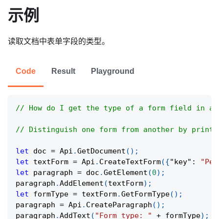
示例
读取文档中表单字段的类型。
Code
Result
Playground
// How do I get the type of a form field in a 
// Distinguish one form from another by printi
let
 doc 
=
Api
.
GetDocument
(
)
;
let
 textForm 
=
Api
.
CreateTextForm
(
{
"key"
:
"Per
let
 paragraph 
=
 doc
.
GetElement
(
0
)
;
paragraph
.
AddElement
(
textForm
)
;
let
 formType 
=
 textForm
.
GetFormType
(
)
;
paragraph 
=
Api
.
CreateParagraph
(
)
;
paragraph
.
AddText
(
"Form type: "
+
 formType
)
;