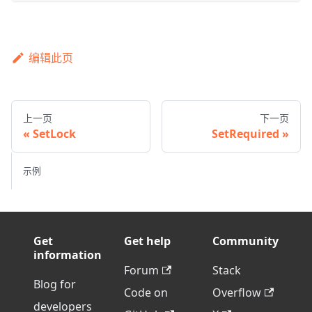
编辑此页
上一页
下一页
SetLock
SetRequired
示例
Get
Get help
Community
information
Forum
Stack
Blog for
Code on
Overflow
developers