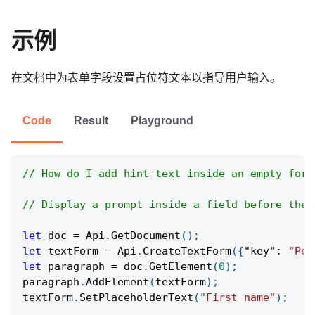
示例
在文档中为表单字段设置占位符文本以指导用户输入。
Code
Result
Playground
// How do I add hint text inside an empty form
// Display a prompt inside a field before the 
let
 doc 
=
Api
.
GetDocument
(
)
;
let
 textForm 
=
Api
.
CreateTextForm
(
{
"key"
:
"Per
let
 paragraph 
=
 doc
.
GetElement
(
0
)
;
paragraph
.
AddElement
(
textForm
)
;
textForm
.
SetPlaceholderText
(
"First name"
)
;