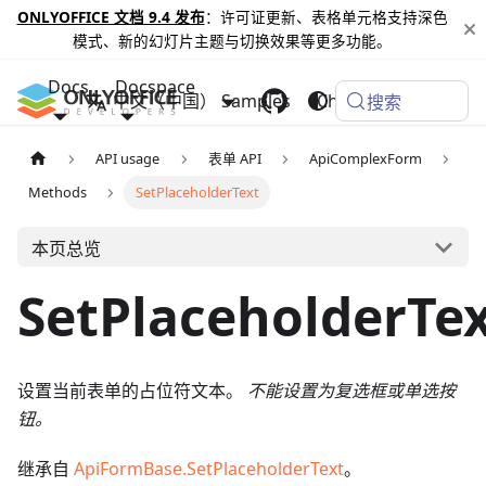
ONLYOFFICE 文档 9.4 发布
：许可证更新、表格单元格支持深色
模式、新的幻灯片主题与切换效果等更多功能。
Docs
Docspace
中文（中国）
Samples
Changelog
搜索
API usage
表单 API
ApiComplexForm
Methods
SetPlaceholderText
本页总览
SetPlaceholderTe
设置当前表单的占位符文本。
不能设置为复选框或单选按
钮。
继承自
ApiFormBase.SetPlaceholderText
。