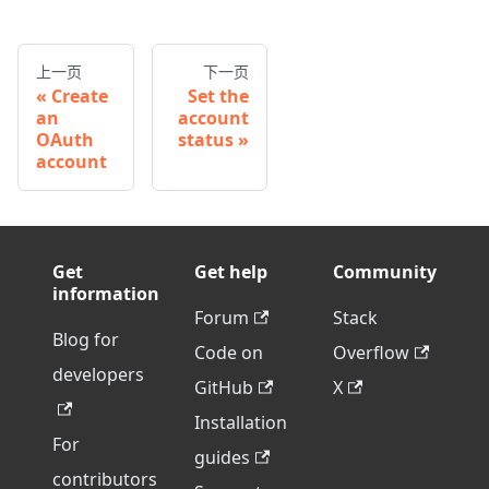
上一页
下一页
Create
Set the
an
account
OAuth
status
account
Get
Get help
Community
information
Forum
Stack
Blog for
Code on
Overflow
developers
GitHub
X
Installation
For
guides
contributors