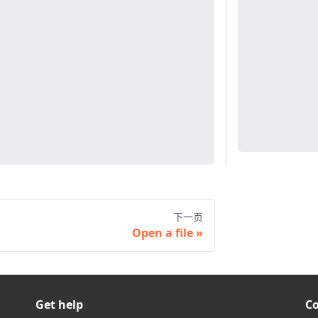
下一页
Open a file
Get help
C