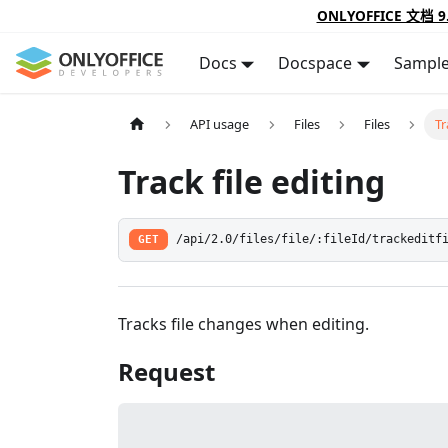
ONLYOFFICE 文档 9
Docs
Docspace
Sampl
API usage
Files
Files
Tr
Track file editing
GET
/api/2.0/files/file/:fileId/trackeditf
Tracks file changes when editing.
Request