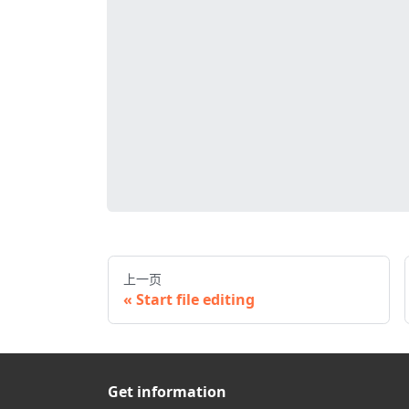
上一页
Start file editing
Get information