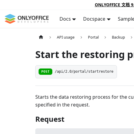
ONLYOFFICE 文档 9
Docs
Docspace
Sampl
API usage
Portal
Backup
Start the restoring 
POST
/api/2.0/portal/startrestore
Starts the data restoring process for the c
specified in the request.
Request