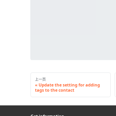
上一页
Update the setting for adding
tags to the contact