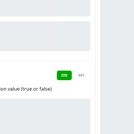
200
401
on value (true or false)