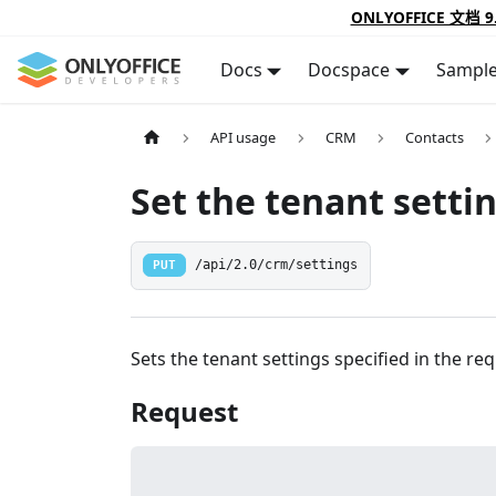
ONLYOFFICE 文档 9
Docs
Docspace
Sampl
API usage
CRM
Contacts
Set the tenant setti
PUT
/api/2.0/crm/settings
Sets the tenant settings specified in the req
Request