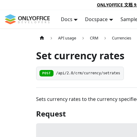
ONLYOFFICE 文档 9
Docs
Docspace
Sampl
API usage
CRM
Currencies
Set currency rates
POST
/api/2.0/crm/currency/setrates
Sets currency rates to the currency specifie
Request