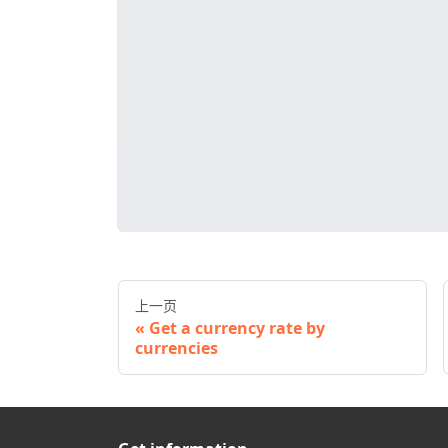
上一页
Get a currency rate by
currencies