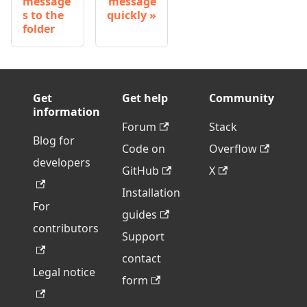
message
message
s to the
quickly
folder
Get
Get help
Community
information
Forum
Stack
Blog for
Code on
Overflow
developers
GitHub
X
Installation
For
guides
contributors
Support
contact
Legal notice
form