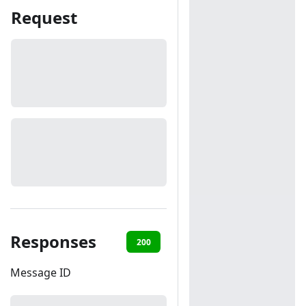
Request
Responses
200
401
Message ID