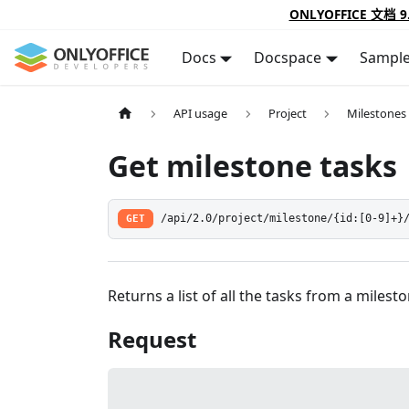
ONLYOFFICE 文档 9
Docs
Docspace
Sampl
API usage
Project
Milestones
Get milestone tasks
GET
/api/2.0/project/milestone/{id:[0-9]+}
Returns a list of all the tasks from a milest
Request