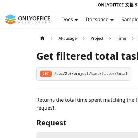
ONLYOFFICE 文档 9
Docs
Docspace
Sampl
API usage
Project
Time
Get filtered total ta
GET
/api/2.0/project/time/filter/total
Returns the total time spent matching the fi
request.
Request