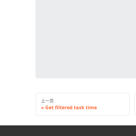
上一页
Get filtered task time