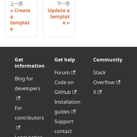
上一页
下一页
Create
Update a
a
templat
templat
e
e
Get
Get help
Community
information
Forum
Stack
Blog for
Code on
Overflow
developers
GitHub
X
Installation
For
guides
contributors
Support
contact