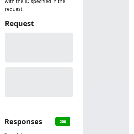
with the ID specified in the
request.
Request
Responses
200
401