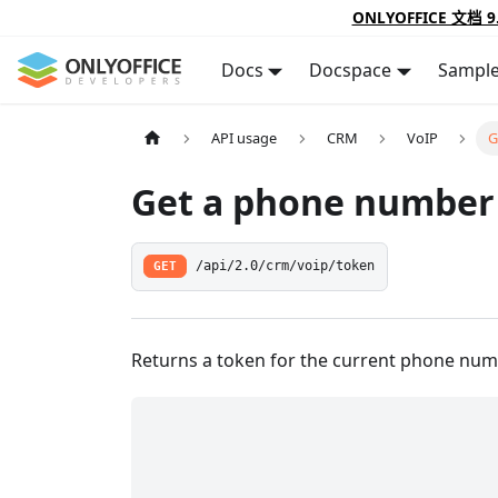
ONLYOFFICE 文档 9
Docs
Docspace
Sampl
API usage
CRM
VoIP
G
Get a phone number
GET
/api/2.0/crm/voip/token
Returns a token for the current phone num