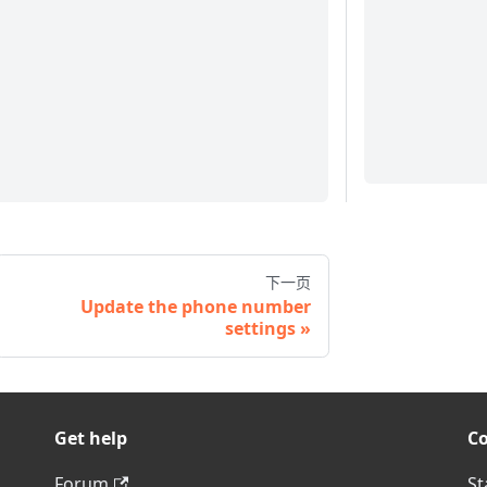
下一页
Update the phone number
settings
Get help
C
Forum
St