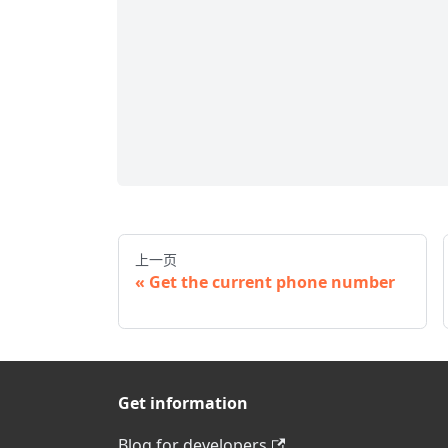
上一页
Get the current phone number
Get information
Blog for developers