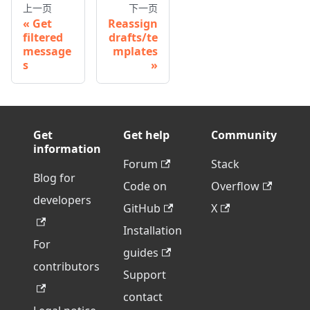
上一页
下一页
Get
Reassign
filtered
drafts/te
message
mplates
s
Get
Get help
Community
information
Forum
Stack
Blog for
Code on
Overflow
developers
GitHub
X
Installation
For
guides
contributors
Support
contact