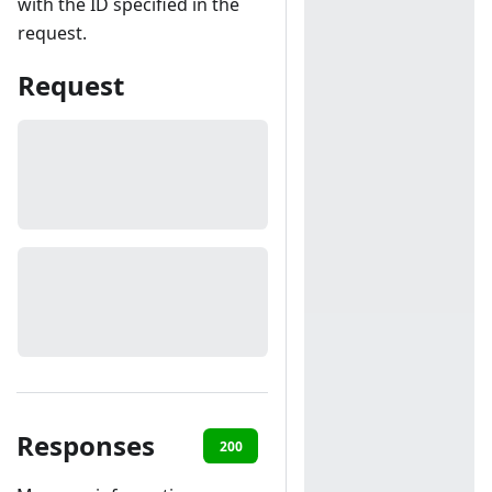
with the ID specified in the
request.
Request
Responses
200
401