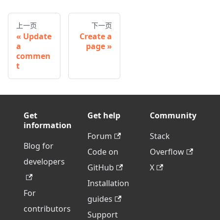
上一页
下一页
Update
Create a
a
page
commen
t
Get
Get help
Community
information
Forum
Stack
Blog for
Code on
Overflow
developers
GitHub
X
Installation
For
guides
contributors
Support