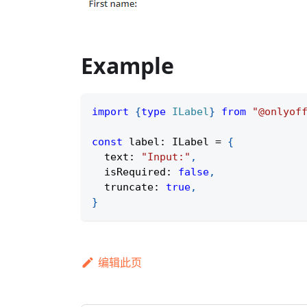
Example
import
{
type
ILabel
}
from
"@onlyof
const
 label
:
 ILabel 
=
{
  text
:
"Input:"
,
  isRequired
:
false
,
  truncate
:
true
,
}
编辑此页