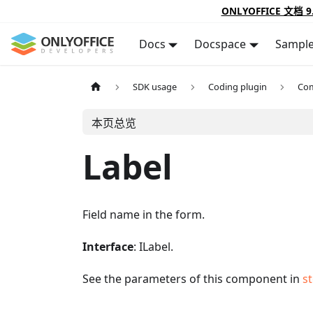
ONLYOFFICE 文档 9
Docs
Docspace
Sampl
SDK usage
Coding plugin
Co
本页总览
Label
Field name in the form.
Interface
: ILabel.
See the parameters of this component in
s