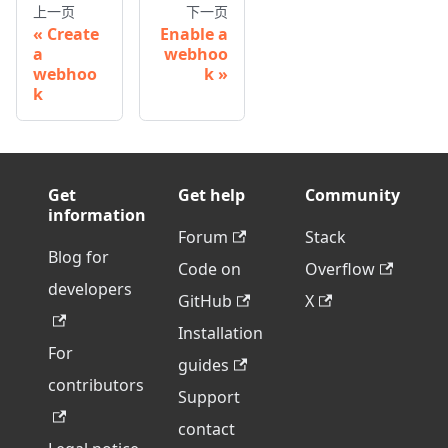
上一页
下一页
Create
Enable a
a
webhoo
webhoo
k
k
Get
Get help
Community
information
Forum
Stack
Blog for
Code on
Overflow
developers
GitHub
X
Installation
For
guides
contributors
Support
contact