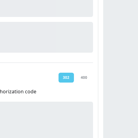
302
400
uthorization code