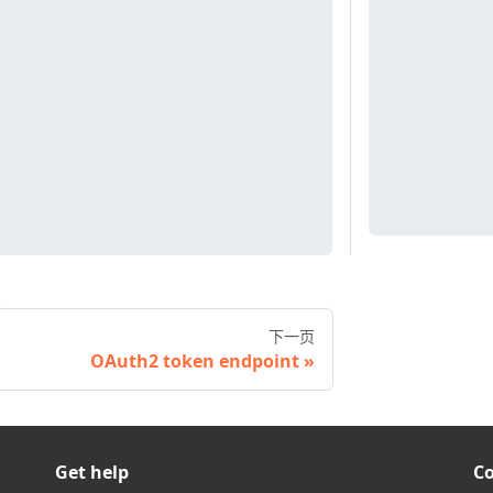
下一页
OAuth2 token endpoint
Get help
C