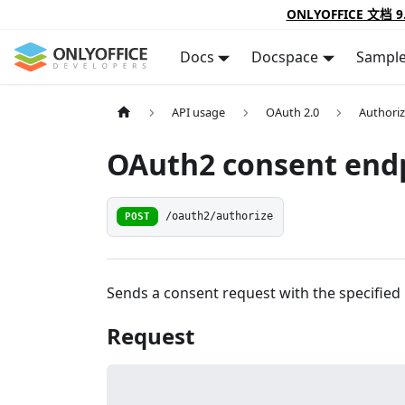
ONLYOFFICE 文档 9
Docs
Docspace
Sampl
API usage
OAuth 2.0
Authoriz
OAuth2 consent end
POST
/oauth2/authorize
Sends a consent request with the specified
Request