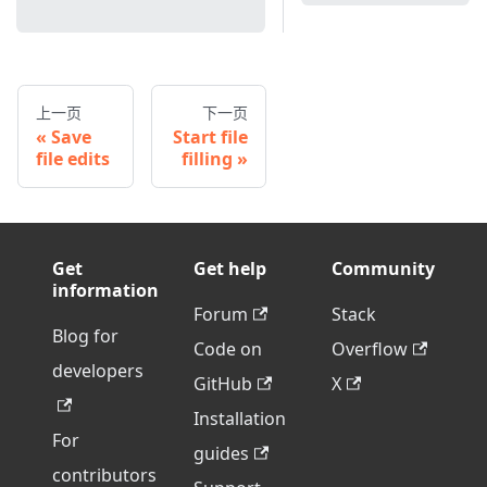
上一页
下一页
Save
Start file
file edits
filling
Get
Get help
Community
information
Forum
Stack
Blog for
Code on
Overflow
developers
GitHub
X
Installation
For
guides
contributors