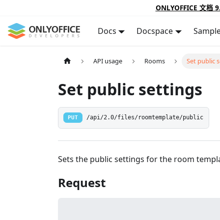
ONLYOFFICE 文档 9
Docs
Docspace
Sampl
API usage
Rooms
Set public 
Set public settings
PUT
/api/2.0/files/roomtemplate/public
Sets the public settings for the room templa
Request