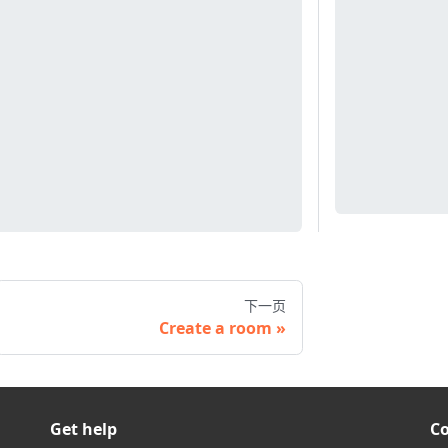
下一页
Create a room
Get help
C