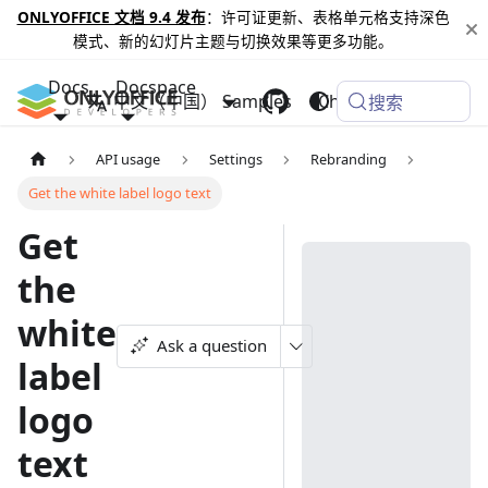
ONLYOFFICE 文档 9.4 发布
：许可证更新、表格单元格支持深色
模式、新的幻灯片主题与切换效果等更多功能。
Docs
Docspace
中文（中国）
Samples
Changelog
搜索
API usage
Settings
Rebranding
Get the white label logo text
Get
the
white
Ask a question
label
logo
text