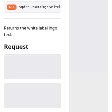
GET
/api/2.0/settings/whitelabel/logotext
Returns the white label logo
text.
Request