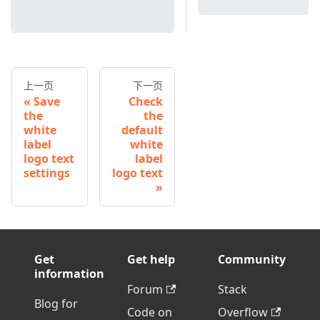
上一页
下一页
Save
Check
the
the
white
default
label
white
logo text
label
settings
logo text
Get
Get help
Community
information
Forum
Stack
Blog for
Code on
Overflow