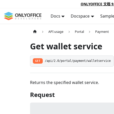
ONLYOFFICE 文档 9
Docs
Docspace
Sampl
API usage
Portal
Payment
Get wallet service
GET
/api/2.0/portal/payment/walletservice
Returns the specified wallet service.
Request