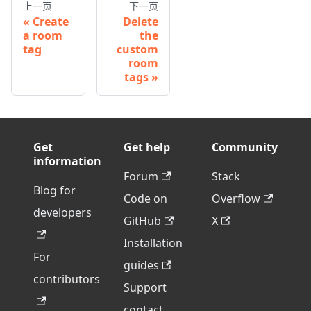
上一页
下一页
Create
Delete
a room
the
tag
custom
room
tags
Get
Get help
Community
information
Forum
Stack
Blog for
Code on
Overflow
developers
GitHub
X
Installation
For
guides
contributors
Support
contact