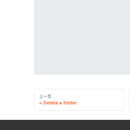
上一页
Delete a folder