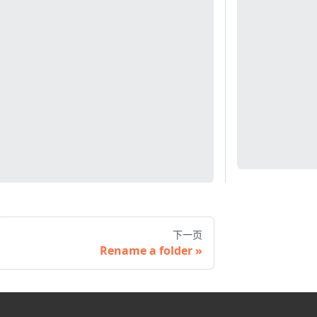
下一页
Rename a folder