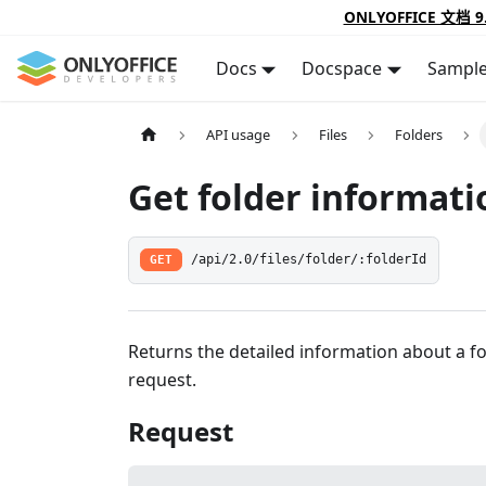
ONLYOFFICE 文档 9
Docs
Docspace
Sampl
API usage
Files
Folders
Get folder informati
GET
/api/2.0/files/folder/:folderId
Returns the detailed information about a fol
request.
Request