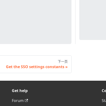
下一页
Get the SSO settings constants
Get help
C
Forum
St