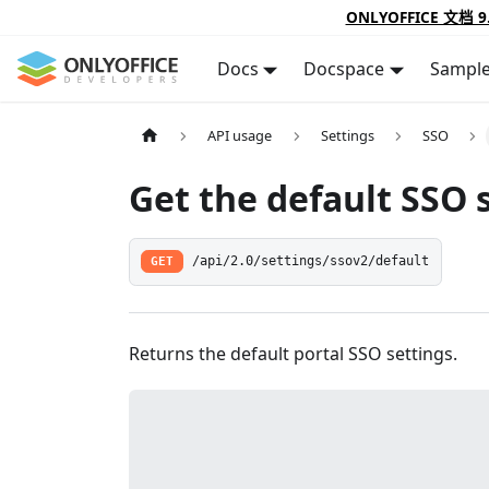
ONLYOFFICE 文档 9
Docs
Docspace
Sampl
API usage
Settings
SSO
Get the default SSO 
GET
/api/2.0/settings/ssov2/default
Returns the default portal SSO settings.