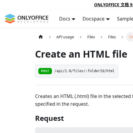
ONLYOFFICE 文档 9
Docs
Docspace
Sampl
API usage
Files
Files
Cr
Create an HTML file
POST
/api/2.0/files/:folderId/html
Creates an HTML (.html) file in the selected 
specified in the request.
Request