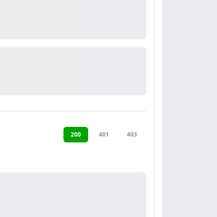
200
401
403