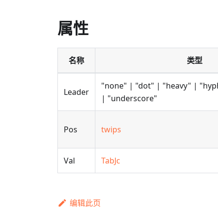
属性
名称
类型
"none" | "dot" | "heavy" | "hy
Leader
| "underscore"
Pos
twips
Val
TabJc
编辑此页