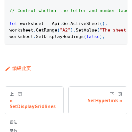
// Control whether the letter and number label
let
 worksheet 
=
Api
.
GetActiveSheet
(
)
;
worksheet
.
GetRange
(
"A2"
)
.
SetValue
(
"The sheet s
worksheet
.
SetDisplayHeadings
(
false
)
;
编辑此页
上一页
下一页
SetHyperlink
SetDisplayGridlines
语法
参数