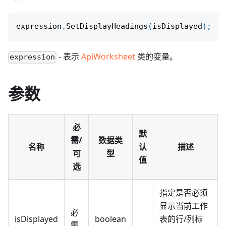
expression
.
SetDisplayHeadings
(
isDisplayed
)
;
- 表示
ApiWorksheet
类的变量。
expression
参数
必
默
需/
数据类
名称
认
描述
可
型
值
选
指定是否必须
显示当前工作
必
isDisplayed
boolean
表的行/列标
需