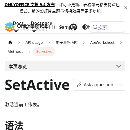
ONLYOFFICE 文档 9.4 发布
：许可证更新、表格单元格支持深色
模式、新的幻灯片主题与切换效果等更多功能。
Docs
Docspace
中文（中国）
Samples
Changelog
搜索
API usage
电子表格 API
ApiWorksheet
Methods
SetActive
本页总览
SetActive
Ask a question
激活当前工作表。
语法