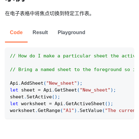
在电子表格中将焦点切换到特定工作表。
Code
Result
Playground
// How do I make a particular sheet the active
// Bring a named sheet to the foreground so it
Api
.
AddSheet
(
"New_sheet"
)
;
let
 sheet 
=
Api
.
GetSheet
(
"New_sheet"
)
;
sheet
.
SetActive
(
)
;
let
 worksheet 
=
Api
.
GetActiveSheet
(
)
;
worksheet
.
GetRange
(
"A1"
)
.
SetValue
(
"The current