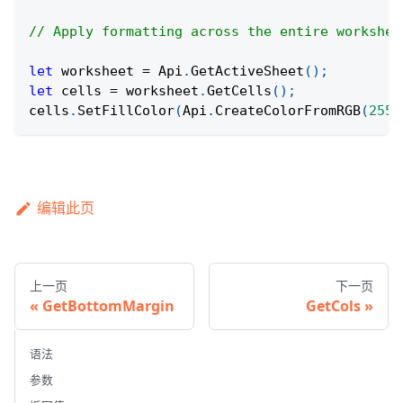
// Apply formatting across the entire workshee
let
 worksheet 
=
Api
.
GetActiveSheet
(
)
;
let
 cells 
=
 worksheet
.
GetCells
(
)
;
cells
.
SetFillColor
(
Api
.
CreateColorFromRGB
(
255
,
编辑此页
上一页
下一页
GetBottomMargin
GetCols
语法
参数