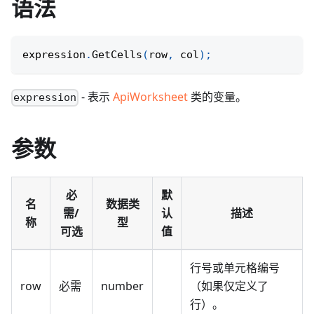
语法
expression
.
GetCells
(
row
,
 col
)
;
- 表示
ApiWorksheet
类的变量。
expression
参数
必
默
名
数据类
需/
认
描述
称
型
可选
值
行号或单元格编号
row
必需
number
（如果仅定义了
行）。