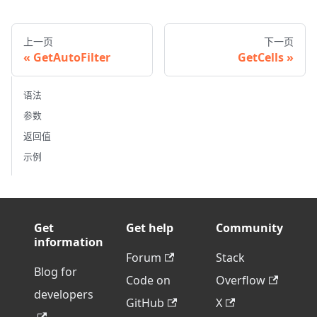
上一页
下一页
GetAutoFilter
GetCells
语法
参数
返回值
示例
Get
Get help
Community
information
Forum
Stack
Blog for
Code on
Overflow
developers
GitHub
X