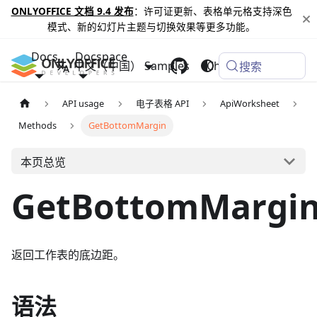
ONLYOFFICE 文档 9.4 发布
：许可证更新、表格单元格支持深色
模式、新的幻灯片主题与切换效果等更多功能。
Docs
Docspace
中文（中国）
Samples
Changelog
搜索
API usage
电子表格 API
ApiWorksheet
Methods
GetBottomMargin
本页总览
GetBottomMargi
返回工作表的底边距。
语法