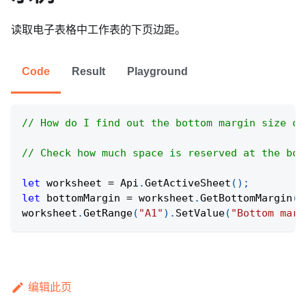
读取电子表格中工作表的下页边距。
Code
Result
Playground
// How do I find out the bottom margin size of
// Check how much space is reserved at the bot
let
 worksheet 
=
Api
.
GetActiveSheet
(
)
;
let
 bottomMargin 
=
 worksheet
.
GetBottomMargin
(
)
worksheet
.
GetRange
(
"A1"
)
.
SetValue
(
"Bottom marg
编辑此页