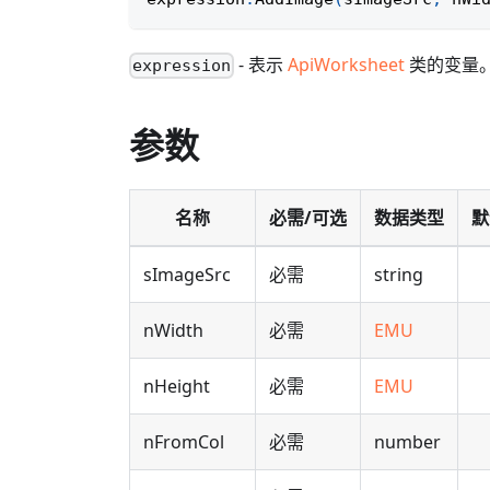
- 表示
ApiWorksheet
类的变量
expression
参数
名称
必需/可选
数据类型
默
sImageSrc
必需
string
nWidth
必需
EMU
nHeight
必需
EMU
nFromCol
必需
number