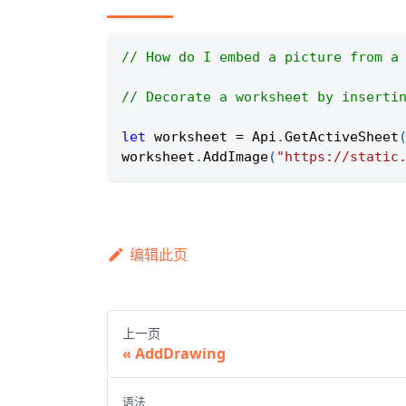
// How do I embed a picture from a
// Decorate a worksheet by inserti
let
 worksheet 
=
Api
.
GetActiveSheet
worksheet
.
AddImage
(
"https://static
编辑此页
上一页
AddDrawing
语法