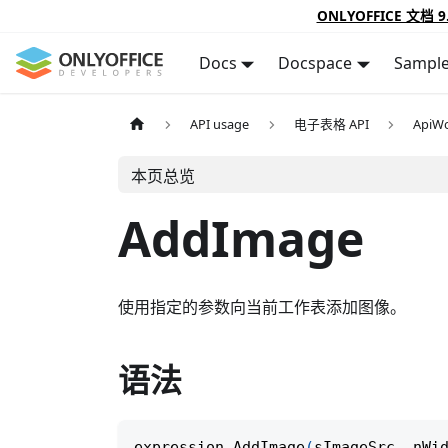
ONLYOFFICE 文档 9
Docs
Docspace
Sampl
API usage
电子表格 API
ApiW
本页总览
AddImage
使用指定的参数向当前工作表添加图像。
语法
expression
.
AddImage
(
sImageSrc
,
 nWi