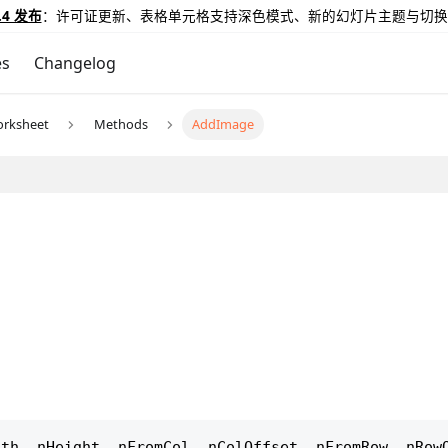
.4 发布
：许可证更新、表格单元格支持深色模式、新的幻灯片主题与切换
es
Changelog
orksheet
Methods
AddImage
dth
,
 nHeight
,
 nFromCol
,
 nColOffset
,
 nFromRow
,
 nRow