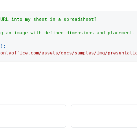
 URL into my sheet in a spreadsheet?
ng an image with defined dimensions and placement.
(
)
;
.onlyoffice.com/assets/docs/samples/img/presentati