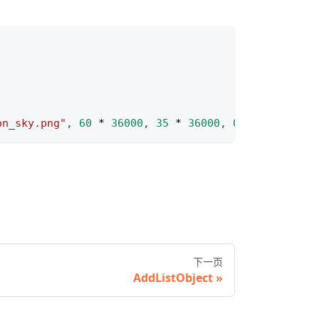
on_sky.png"
,
60
*
36000
,
35
*
36000
,
0
,
2
*
36000
,
下一页
AddListObject