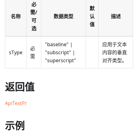
必
默
需/
名称
数据类型
认
描述
可
值
选
"baseline" |
应用于文本
必
sType
"subscript" |
内容的垂直
需
"superscript"
对齐类型。
返回值
ApiTextPr
示例