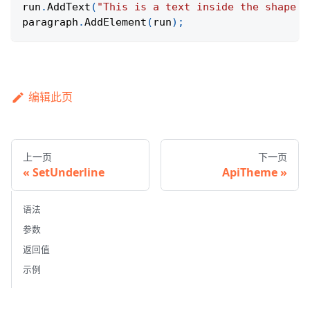
run
.
AddText
(
"This is a text inside the shape w
paragraph
.
AddElement
(
run
)
;
编辑此页
上一页
下一页
SetUnderline
ApiTheme
语法
参数
返回值
示例