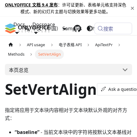
ONLYOFFICE 文档 9.4 发布
：许可证更新、表格单元格支持深色
模式、新的幻灯片主题与切换效果等更多功能。
Docs
Docspace
中文（中国）
Samples
Changelog
搜索
API usage
电子表格 API
ApiTextPr
Methods
SetVertAlign
本页总览
SetVertAlign
Ask a questio
指定将应用于文本块内容相对于文本块默认外观的对齐方
式：
“baseline”
- 当前文本块中的字符将按默认文本基线对