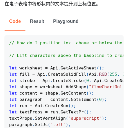
在电子表格中将形状内的文本提升到上标位置。
Code
Result
Playground
// How do I position text above or below the n
// Lift characters above the baseline to creat
let
 worksheet 
=
Api
.
GetActiveSheet
(
)
;
let
 fill 
=
Api
.
CreateSolidFill
(
Api
.
RGB
(
255
,
11
let
 stroke 
=
Api
.
CreateStroke
(
0
,
Api
.
CreateNoF
let
 shape 
=
 worksheet
.
AddShape
(
"flowChartOnlin
let
 content 
=
 shape
.
GetContent
(
)
;
let
 paragraph 
=
 content
.
GetElement
(
0
)
;
let
 run 
=
Api
.
CreateRun
(
)
;
let
 textProps 
=
 run
.
GetTextPr
(
)
;
textProps
.
SetVertAlign
(
"superscript"
)
;
paragraph
.
SetJc
(
"left"
)
;