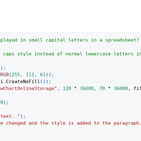
splayed in small capital letters in a spreadsheet?
l caps style instead of normal lowercase letters i
(
)
;
.
RGB
(
255
,
111
,
61
)
)
;
pi
.
CreateNoFill
(
)
)
;
owChartOnlineStorage"
,
120
*
36000
,
70
*
36000
,
 fi
(
0
)
;
 text. "
)
;
re changed and the style is added to the paragraph