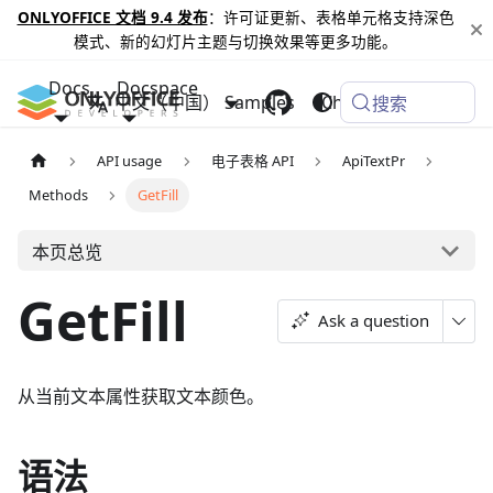
ONLYOFFICE 文档 9.4 发布
：许可证更新、表格单元格支持深色
模式、新的幻灯片主题与切换效果等更多功能。
Docs
Docspace
中文（中国）
Samples
Changelog
搜索
API usage
电子表格 API
ApiTextPr
Methods
GetFill
本页总览
GetFill
Ask a question
从当前文本属性获取文本颜色。
语法