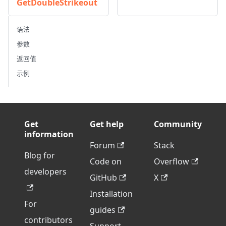
GetDoubleStrikeout
语法
参数
返回值
示例
Get
Get help
Community
information
Forum
Stack
Blog for
Code on
Overflow
developers
GitHub
X
Installation
For
guides
contributors