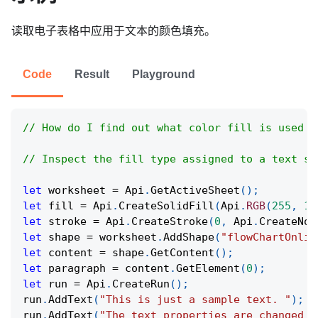
读取电子表格中应用于文本的颜色填充。
Code
Result
Playground
// How do I find out what color fill is used f
// Inspect the fill type assigned to a text st
let
 worksheet 
=
Api
.
GetActiveSheet
(
)
;
let
 fill 
=
Api
.
CreateSolidFill
(
Api
.
RGB
(
255
,
11
let
 stroke 
=
Api
.
CreateStroke
(
0
,
Api
.
CreateNoF
let
 shape 
=
 worksheet
.
AddShape
(
"flowChartOnlin
let
 content 
=
 shape
.
GetContent
(
)
;
let
 paragraph 
=
 content
.
GetElement
(
0
)
;
let
 run 
=
Api
.
CreateRun
(
)
;
run
.
AddText
(
"This is just a sample text. "
)
;
run
.
AddText
(
"The text properties are changed a