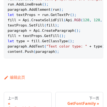
run
.
AddLineBreak
(
)
;
paragraph
.
AddElement
(
run
)
;
let
 textProps 
=
 run
.
GetTextPr
(
)
;
fill 
=
Api
.
CreateSolidFill
(
Api
.
RGB
(
128
,
128
,
1
textProps
.
SetFill
(
fill
)
;
paragraph 
=
Api
.
CreateParagraph
(
)
;
fill 
=
 textProps
.
GetFill
(
)
;
let
 type 
=
 fill
.
GetClassType
(
)
;
paragraph
.
AddText
(
"Text color type: "
+
 type
)
;
content
.
Push
(
paragraph
)
;
编辑此页
上一页
下一页
GetFontFamily