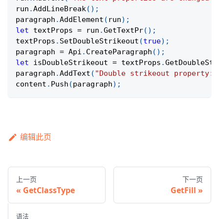
run
.
AddLineBreak
(
)
;
paragraph
.
AddElement
(
run
)
;
let
 textProps 
=
 run
.
GetTextPr
(
)
;
textProps
.
SetDoubleStrikeout
(
true
)
;
paragraph 
=
Api
.
CreateParagraph
(
)
;
let
 isDoubleStrikeout 
=
 textProps
.
GetDoubleStr
paragraph
.
AddText
(
"Double strikeout property: 
content
.
Push
(
paragraph
)
;
编辑此页
上一页
下一页
GetClassType
GetFill
语法