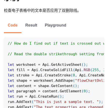
检查电子表格中的文本是否应用了双删除线。
Code
Result
Playground
// How do I find out if text is crossed out wi
// Read the double strikethrough setting from 
let
 worksheet 
=
Api
.
GetActiveSheet
(
)
;
let
 fill 
=
Api
.
CreateSolidFill
(
Api
.
RGB
(
255
,
11
let
 stroke 
=
Api
.
CreateStroke
(
0
,
Api
.
CreateNoF
let
 shape 
=
 worksheet
.
AddShape
(
"flowChartOnlin
let
 content 
=
 shape
.
GetContent
(
)
;
let
 paragraph 
=
 content
.
GetElement
(
0
)
;
let
 run 
=
Api
.
CreateRun
(
)
;
run
.
AddText
(
"This is just a sample text. "
)
;
run
.
AddText
(
"The text properties are changed a